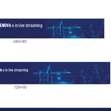
680×80
728×90