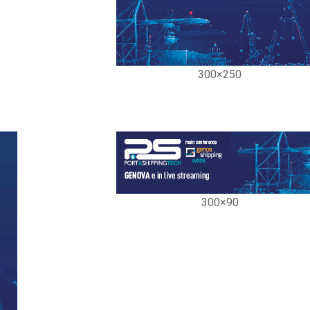
300×250
300×90