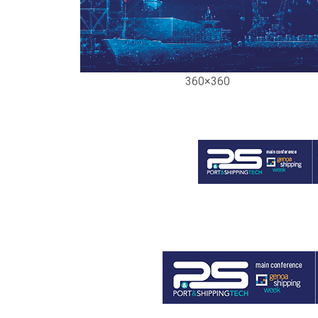
360×360