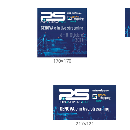
170×170
217×121