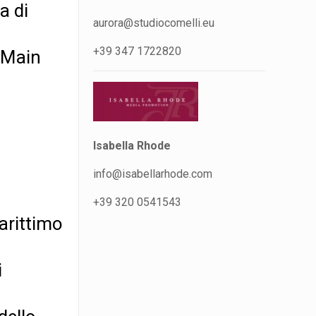
a di
aurora@studiocomelli.eu
+39 347 1722820
 Main
Isabella Rhode
info@isabellarhode.com
+39 320 0541543
marittimo
i