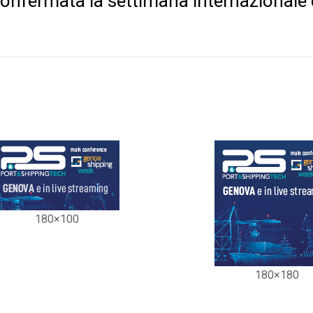
confermata la settimana internazionale 
180×100
180×180