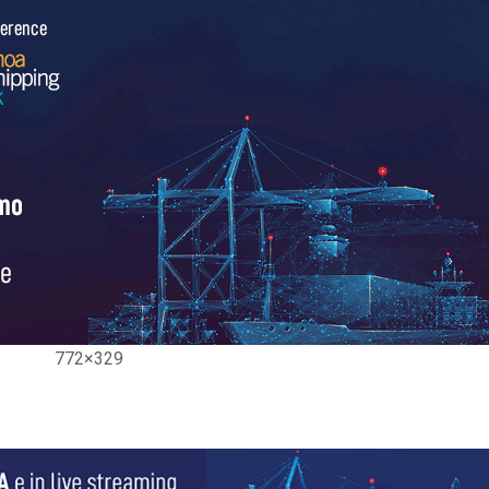
772×329