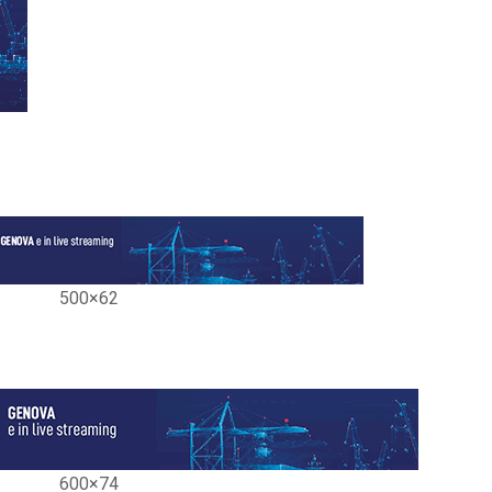
500×62
600×74